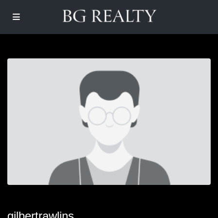
gilbertrawlins